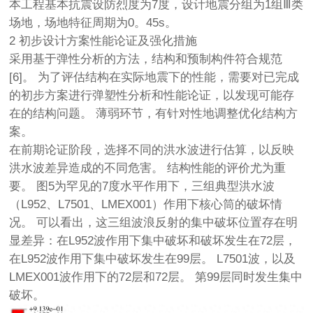
本工程基本抗震设防烈度为7度，设计地震分组为1组Ⅲ类
场地，场地特征周期为0。45s。
2 初步设计方案性能论证及强化措施
采用基于弹性分析的方法，结构和预制构件符合规范
[6]。 为了评估结构在实际地震下的性能，需要对已完成
的初步方案进行弹塑性分析和性能论证，以发现可能存
在的结构问题。 薄弱环节，有针对性地调整优化结构方
案。
在前期论证阶段，选择不同的洪水波进行估算，以反映
洪水波差异造成的不同危害。 结构性能的评价尤为重
要。 图5为罕见的7度水平作用下，三组典型洪水波
（L952、L7501、LMEX001）作用下核心筒的破坏情
况。 可以看出，这三组波浪反射的集中破坏位置存在明
显差异：在L952波作用下集中破坏和破坏发生在72层，
在L952波作用下集中破坏发生在99层。 L7501波，以及
LMEX001波作用下的72层和72层。 第99层同时发生集中
破坏。