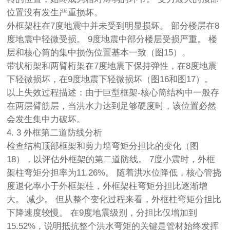
位置没有发生严重损坏。
外框架柱在7度地震中并未受到明显损坏。 部分楼层在8
度地震中轻微受损。 9度地震中部分楼层受损严重。 楼
层和核心筒的集中损伤位置基本一致（图15）。
带状桁架和两臂桁架在7度地震下保持弹性，在8度地震
下轻微损坏，在9度地震下轻微损坏（图16和图17）。
以上失效过程描述：由于巨型框架-核心筒结构中一般存
在两层臂筋层，当洪水力达到足够硬度时，该位置必然
会发生集中力破坏。
4. 3 外框第二道防线分析
检查结构顶部框架和剪力墙弯矩分担比的变化（图
18），以评估外框架的第二道防线。 7度小震时，外框
架柱弯矩分担率为11.26%。 随着洪水位降低，核心管挠
度退化率小于外框架柱，外框架柱弯矩分担比逐渐增
大。 减少。 但从整个变化过程来看，外框柱弯矩分担比
下降速度较慢。 在9度地震级别，分担比仅增加到
15.52%，说明抵抗整个洪水弯矩的关键是管材始终发挥