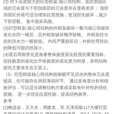
(2) 对于高度较大的巨型框架-核心筒结构，底部加固区
域的冗余度与下部加固层的冗余度存在显着差异； 顶部
加固区外墙可适当增加抗震措施，使顶部先破坏，减少
下部层数。 集中损坏风险。
(3)巨型框架-核心筒结构的外框架破坏一般与核心筒破坏
发生在同一楼层，且外框架破坏顺序较晚。 外框架柱分
担的洪水力一般较低。 内筒严重损坏后，外框柱弯矩比
的降低可能仍然很小。
(4)震后周期变化是衡量整体挠度退化程度的重要指标。
扭转挠度的退化比平移挠度的退化更为明显，表明结构
损伤主要发生在主梁上。
（5）巨型框架核心筒结构抵御极罕见洪水的整体冗余度
较高，但可能存在局部薄弱环节。 通过多角度分析和绩
效评估，可以适当调整结构方案或采取有针对性的强化
措施。 进一步优化抗震性能，提高结构效率。
参考
[1]鲍连金，王大水，周建龙，等.天津高银117大楼巨型