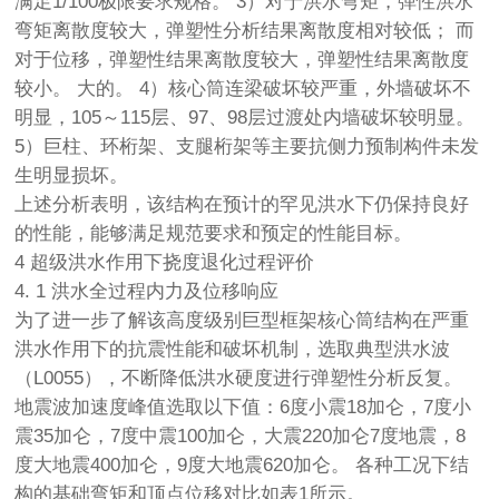
满足1/100极限要求规格。 3）对于洪水弯矩，弹性洪水
弯矩离散度较大，弹塑性分析结果离散度相对较低； 而
对于位移，弹塑性结果离散度较大，弹塑性结果离散度
较小。 大的。 4）核心筒连梁破坏较严重，外墙破坏不
明显，105～115层、97、98层过渡处内墙破坏较明显。
5）巨柱、环桁架、支腿桁架等主要抗侧力预制构件未发
生明显损坏。
上述分析表明，该结构在预计的罕见洪水下仍保持良好
的性能，能够满足规范要求和预定的性能目标。
4 超级洪水作用下挠度退化过程评价
4. 1 洪水全过程内力及位移响应
为了进一步了解该高度级别巨型框架核心筒结构在严重
洪水作用下的抗震性能和破坏机制，选取典型洪水波
（L0055），不断降低洪水硬度进行弹塑性分析反复。
地震波加速度峰值选取以下值：6度小震18加仑，7度小
震35加仑，7度中震100加仑，大震220加仑7度地震，8
度大地震400加仑，9度大地震620加仑。 各种工况下结
构的基础弯矩和顶点位移对比如表1所示。