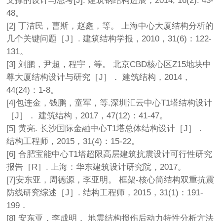
支撑的设计与思考[J]. 建筑钢结构进展，2014, 16(2): 43-
48。
[2] 丁洁民，曹斯，赵鑫，等。 上海中心大厦结构分析的
几个关键问题［J］. 建筑结构学报，2010，31(6)：122-
131。
[3] 刘鹏，尹超，程宇，等。 北京CBD核心区Z15地块中
尊大厦结构设计与研究［J］． 建筑结构，2014，
44(24)：1-8。
[4]包连金，钱鹏，童军，等.深圳汇云中心T1塔结构设计
［J］． 建筑结构，2017，47(12)：41-47。
[5] 黄亮. 长沙国际金融中心T1塔总体结构设计［J］．
结构工程师，2015，31(4)：15-22。
[6] 合肥宝能中心T1塔超限高层建筑抗震设计可行性研究
报告［R］. 上海：华东建筑设计研究院，2017。
[7]安东亚，周德源，李亚明。 框架-核心筒结构双重抗震
防线研究综述［J］. 结构工程师，2015，31(1)：191-
199．
[8] 安东亚，李成明． 地震结构损伤后动力特性分析方法