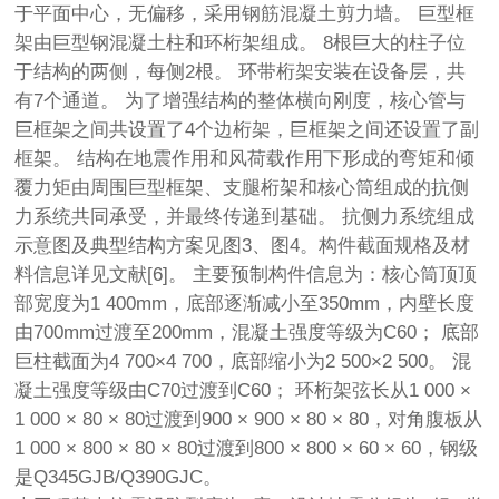
于平面中心，无偏移，采用钢筋混凝土剪力墙。 巨型框
架由巨型钢混凝土柱和环桁架组成。 8根巨大的柱子位
于结构的两侧，每侧2根。 环带桁架安装在设备层，共
有7个通道。 为了增强结构的整体横向刚度，核心管与
巨框架之间共设置了4个边桁架，巨框架之间还设置了副
框架。 结构在地震作用和风荷载作用下形成的弯矩和倾
覆力矩由周围巨型框架、支腿桁架和核心筒组成的抗侧
力系统共同承受，并最终传递到基础。 抗侧力系统组成
示意图及典型结构方案见图3、图4。构件截面规格及材
料信息详见文献[6]。 主要预制构件信息为：核心筒顶顶
部宽度为1 400mm，底部逐渐减小至350mm，内壁长度
由700mm过渡至200mm，混凝土强度等级为C60； 底部
巨柱截面为4 700×4 700，底部缩小为2 500×2 500。 混
凝土强度等级由C70过渡到C60； 环桁架弦长从1 000 ×
1 000 × 80 × 80过渡到900 × 900 × 80 × 80，对角腹板从
1 000 × 800 × 80 × 80过渡到800 × 800 × 60 × 60，钢级
是Q345GJB/Q390GJC。