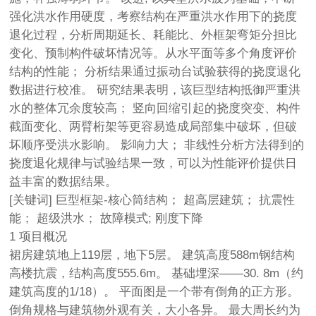
强化洪水作用硬度，考察结构在严重洪水作用下的挠度
退化过程，分析周期延长、耗能比、外框架弯矩分担比
变化、预制构件破坏情况等。从水平面等多个角度评价
结构的性能； 分析结果通过振动台试验获得的挠度退化
数据进行校准。 研究结果表明，该巨型结构抵御严重洪
水的整体冗余度较高； 竖向回缩引起的挠度突变、构件
截面变化、两臂桁架等更容易造成局部集中破坏，但破
坏顺序受洪水影响。 影响力大； 非线性分析方法得到的
挠度退化规律与试验结果一致，可以为性能评价提供日
益丰富的数据结果。
[关键词] 巨型框架-核心筒结构； 超高层建筑； 抗震性
能； 超级洪水； 故障模式; 刚度下降
1 项目概况
裙房建筑地上119层，地下5层。 建筑高度588m
钢结构
高楼抗震
，结构高度555.6m。 基础埋深——30. 8m（约
建筑高度的1/18）。 平面图是一个带有倒角的正方形。
倒角规格与建筑物外观有关，大小各异。 最大周长约为