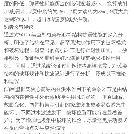
度的降低，弹塑性耗能所占的比例逐渐减小。 换算成附
加减振比，7度中震约为1%，7度大震约为3%，9度大震
达到5%以上，超出系统能耗减少振动。
5 结论与建议
通过对500m级巨型框架核心筒结构抗震性能的深入分
析，明确了结构在罕见、超罕见洪水作用下的破坏模式
和破坏过程，对查出的薄弱环节进行针对性加固。 ，效
果明显，保证结构能够更好地满足规范要求和设计目
标。 同时，通过系统论证过程
钢结构高楼抗震
，对该类
结构的破坏规律和抗震设计进行了分析，形成以下推论
和建议：
(1)巨型框架核心筒结构在洪水作用下的薄弱环节是由结
构的内在特性和外部激励特性共同决定的。 垂直回缩、
截面变化、两臂桁架等引起的挠度突变更容易造成集中
破坏； 不同洪水波激励下，破坏位置可能存在显着差
异； 为了增加地板集中损坏的风险，尽量避免振动模式
在反向弯曲点发生突然偏转。