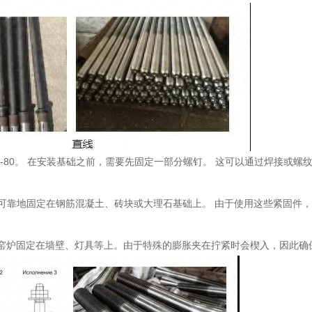
.1-80。 在安装基础之前，需要先固定一部分螺钉。 这可以通过焊接或
以可靠地固定在钢筋混凝土、砖块或大理石基础上。 由于使用这些紧固件
 将窑炉固定在墙壁、灯具等上。由于特殊的膨胀夹在拧紧时会楔入，因此