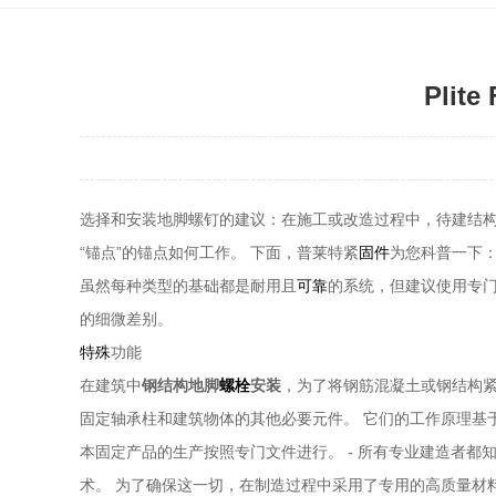
Pli
选择和安装地脚螺钉的建议：在施工或改造过程中，待建结构
“锚点”的锚点如何工作。 下面，普莱特紧
固件
为您科普一下
虽然每种类型的基础都是耐用且
可靠
的系统，但建议使用专门
的细微差别。
特殊
功能
在建筑中
钢结构地脚
螺栓
安装
，为了将钢筋混凝土或钢结构紧
固定轴承柱和建筑物体的其他必要元件。 它们的工作原理基
本固定产品的生产按照专门文件进行。 - 所有专业建造者都知道
术。 为了确保这一切，在制造过程中采用了专用的高质量材