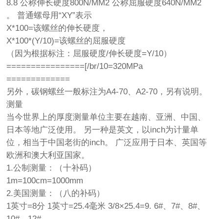
8.8 公称伸长硬度800N/MM2 公称屈服硬度640N/MM2
。 普通螺母用“XY”表示
X*100=该螺丝的伸长硬度，
X*100*(Y/10)=该螺丝的屈服硬度
（因为根据标注：屈服硬度/伸长硬度=Y/10）
================[/br/10=320MPa
=============
另外，碳钢螺丝一般标注为A4-70、A2-70，另有说明。
测量
当今世界上的厚度测量单位主要在越南、亚洲、中国、
日本等地广泛使用。 另一种是英文，以inch为计量单
位，相当于中国老街的inch。 广泛应用于日本、英国等
欧洲和澳大利亚国家。
1.公制测量：（十补码）
1m=100cm=1000mm
2.美国测量：（八的补码）
1英寸=8分 1英寸=25.4毫米 3/8×25.4=9. 6#、7#、8#、
10#、12#