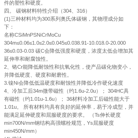
件的塑性和硬度。
四。 碳钢材料特性介绍（304、316）
(1)三种材料均为300系列奥氏体碳钢，其物理成分如
下：
名称CSiMnPSNiCrMoCu
304m≤0.06≤1.0≤2.0≤0.045≤0.038.91-10.018.0-20.000
36≤0.03-0.03 碳C会降低强度和硬度，浓度太低会增加其
延伸率和耐腐蚀性。
2、铬Cr能降低耐蚀性和抗氧化性，使产品碳化物变小，
并降低硬度、硬度和耐磨性。
3.镍Ni会降低低温硬度和耐蚀性并降低冷作硬化速度
4、冷加工后34m微带磁性（约1.6u-2.0u）； 304HC具
有磁性（约1.01u-1.6u）； 36材料冷加工后磁性能大于
1.01u。 所有材料均具有良好的延伸率，易于冷成型，并
能满足延伸硬度和屈服硬度的要求。 （Ts伸长硬度
min700N/mm
钢结构高强螺栓规范
，Ys屈服硬度
min450N/mm）