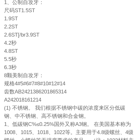
1、公制自攻牙：
尺码ST1.5ST
1.9ST
2.2ST
2.6ST[/br3.9ST
4.2秒
4.8ST
5.5秒
6.3秒
8颗美制自攻牙：
规格4#5#6#7#8#10#12#14
齿数AB2421386201865314
A242018161214
(1) 不锈钢。 我们根据不锈钢中碳的浓度来区分低碳
钢、中不锈钢、高不锈钢和合金钢。
1、低碳钢C%≤0.25%国外又称A3钢。 在美国基本称为
1008、1015、1018、1022等。主要用于4.8级螺丝、4级