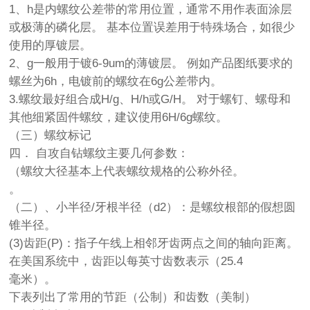
1、h是内螺纹公差带的常用位置，通常不用作表面涂层
或极薄的磷化层。 基本位置误差用于特殊场合，如很少
使用的厚镀层。
2、g一般用于镀6-9um的薄镀层。 例如产品图纸要求的
螺丝为6h，电镀前的螺纹在6g公差带内。
3.螺纹最好组合成H/g、H/h或G/H。 对于螺钉、螺母和
其他细紧固件螺纹，建议使用6H/6g螺纹。
（三）螺纹标记
四． 自攻自钻螺纹主要几何参数：
（螺纹大径基本上代表螺纹规格的公称外径。
。
（二）、小半径/牙根半径（d2）：是螺纹根部的假想圆
锥半径。
(3)齿距(P)：指子午线上相邻牙齿两点之间的轴向距离。
在美国系统中，齿距以每英寸齿数表示（25.4
毫米）。
下表列出了常用的节距（公制）和齿数（美制）