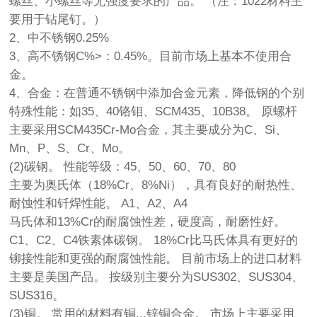
螺丝、小螺丝等无强度要求的产品。 （注：1022材料主
要用于钻尾钉。）
2、中不锈钢0.25%
3、高不锈钢C%>：0.45%。目前市场上基本不使用合
金。
4、合金：在普通不锈钢中添加合金元素，降低钢的个别
特殊性能：如35、40铬钼、SCM435、10B38。 原螺杆
主要采用SCM435Cr-Mo合金，其主要成分为C、Si、
Mn、P、S、Cr、Mo。
(2)碳钢。 性能等级：45、50、60、70、80
主要为奥氏体（18%Cr、8%Ni），具有良好的耐热性、
耐蚀性和钎焊性能。 A1、A2、A4
马氏体和13%Cr的耐腐蚀性差，硬度高，耐磨性好。
C1、C2、C4铁素体碳钢。 18%Cr比马氏体具有更好的
铆接性能和更强的耐腐蚀性能。 目前市场上的进口材料
主要是美国产品。 按级别主要分为SUS302、SUS304、
SUS316。
(3)铜。 常用的材料有铜...锌铜合金。 市场上主要采用