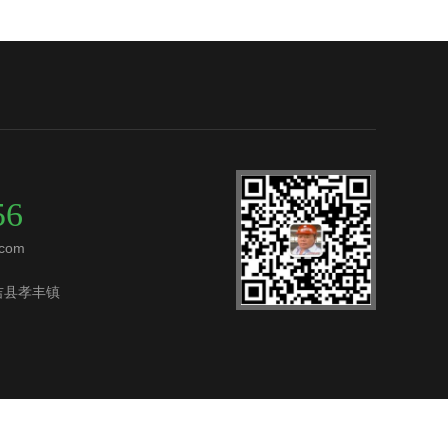
56
com
吉县孝丰镇