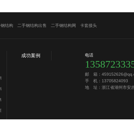
手钢结构
二手钢结构出售
二手钢结构网
卡套接头
电话
成功案例
135872333
邮 箱：459152626@qq.
房
手 机：13705824093
地 址：浙江省湖州市安
料
售
迁
卖
场