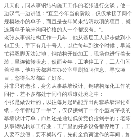
几天前，同从事钢结构施工工作的老张进行交谈，他一
边叹气一边讲道：“直至今年当前阶段，仅仅承接了两个
规模较小的单子，而且是去年尚未结清款项的项目，就
连新单子前来询问价格的人一个都没有。”。
老张从事钢结构工作十几年，他从基层工人起步做到小
包工头，手下有几十号人，以往每年到这个时候，早就
忙得双脚无法沾地，钢结构开始加工，现场也进行着安
装，呈连轴转状态，然而今年，工地停工了，工人们闲
着没事，他每天都蹲在办公室里刷招聘信息、寻找项
目，愁得头发都白了好多。
并非只有老张，身旁从事幕墙设计、钢结构深化工作的
同行，差不多都处于同样的艰难处境之中：
小张是做设计的，以往每月起码能弄出两套幕墙深化图
纸，今年都过了一半了，仅仅接到了一个小型写字楼的
幕墙设计订单，而且还是通过低价竞价抢到手的；老陈
从事钢结构加工行业，工厂里的好多设备都停用了，工
人要不放假，要不就转行，先前全负荷运作的车间，如