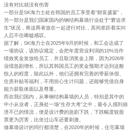
没有对比就没有伤害
一部分是SK海力士处在韩国的员工享受着“财富盛宴”，
另一部分是我们国家国内的钢结构幕墙行业处于“窘迫求
生”状况，将这两者放在一起进行对比，其间差距着实叫
人忍不住唏嘘感叹。
据了解，SK海力士在2025年9月的时候，和工会达成了
一项协议，该协议规定，会把年度营业利润的10%当作
绩效奖金发放给员工，并且取消奖金上限，因为2026年
业绩急剧增长，所以其韩国员工的奖金预期才达到这般
惊人的程度，除此以外，他们还拥有完善的带薪休假、
住房补贴等福利，不用担心生计问题，还能够凭借自身
能力获取体面以及尊重。
而在我们国内，从事钢结构幕墙的人员，特别是其中的
中小从业者，正身处一场“生存大考”之中，最令人感到崩
溃不已的情况，便是设计费的急剧下跌，下跌幅度较股
票更为厉害，比坐过山车还要刺激。
做幕墙设计的同行都清楚，在2020年的时候，住宅幕墙