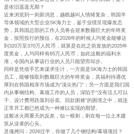
是依旧遥遥无期？
近来浏览到一则新消息，越瞧越叫人情绪复杂，韩国半
导体领域的大型企业SK海力士，鉴于业绩呈现爆发态
势，其韩国总部的工作人员将会迎来数额巨大的年终奖
金，按照投行的预估，在2026年的时候人均奖金能够达
到320万至370万人民币，就算是在此之前发放的2025年
度奖金，人均同样有65万人民币，如此这般的福利水
准，令国内从事该行业的人员只能望而却步。
同样是凭借手艺来谋求生计，一方面是SK海力士的韩国
员工，能够领取到数额巨大的年终奖金，其福利待遇优
厚到在韩国相亲市场成为“顶尖热门”；另一方面是我们国
内从事钢结构、幕墙工作的人员，深陷于“没有活儿可以
干、
设计费
用跌落到谷底、回款困难”的困境之中，就连
正常开工都已然成为一种难以实现的期望。
这般冰火两重天的反差，似一根刺，刺在每一位土木建
筑从业者的心头。
灵魂拷问：2026过半，你做了几个钢结构/幕墙项目？